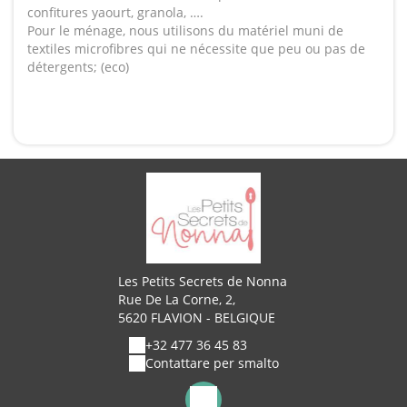
confitures yaourt, granola, ….
Pour le ménage, nous utilisons du matériel muni de
textiles microfibres qui ne nécessite que peu ou pas de
détergents; (eco)
Les Petits Secrets de Nonna
Rue De La Corne, 2,
5620 FLAVION - BELGIQUE
+32 477 36 45 83
Contattare per smalto