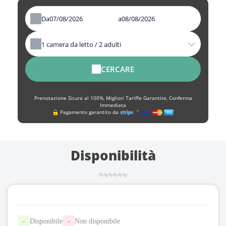
Da
a
1
camera da letto /
2
adulti
CERCARE
Prenotazione Sicura al 100%, Migliori Tariffe Garantite, Conferma
Immediata
Pagamento garantito da
Disponibilità
-
Disponibile
-
Non disponibile