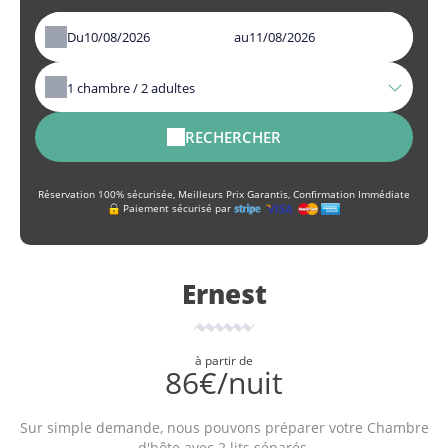
Du
au
1
chambre /
2
adultes
RECHERCHER
Réservation 100% sécurisée, Meilleurs Prix Garantis, Confirmation Immédiate
Paiement sécurisé par
Ernest
à partir de
86€/nuit
Sur simple demande, nous pouvons préparer votre Chambre
d'hôte avec 2 lits séparés.