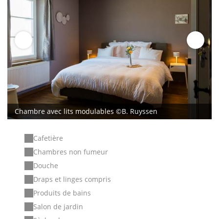
Chambre avec lits modulables ©B. Ruyssen
Cafetière
Chambres non fumeur
Douche
Draps et linges compris
Produits de bains
Salon de jardin