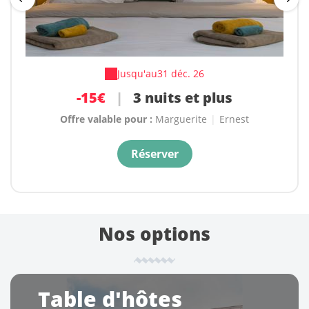
Jusqu'au
Jusqu'au
31 déc. 26
31 déc. 26
-15€
-10€
|
3 nuits et plus
|
2 nuits
Offre valable pour :
Offre valable pour :
Marguerite
Marguerite
|
|
Ernest
Ernest
Réserver
Réserver
Nos options
Table d'hôtes