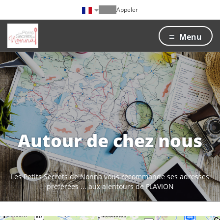
Appeler
Menu
Autour de chez nous
Les Petits Secrets de Nonna vous recommande ses adresses
préférées ... aux alentours de FLAVION