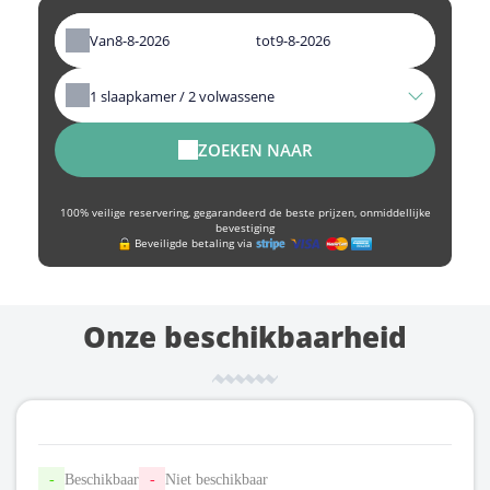
Van
tot
1
slaapkamer /
2
volwassene
ZOEKEN NAAR
100% veilige reservering, gegarandeerd de beste prijzen, onmiddellijke
bevestiging
Beveiligde betaling via
Onze beschikbaarheid
-
Beschikbaar
-
Niet beschikbaar