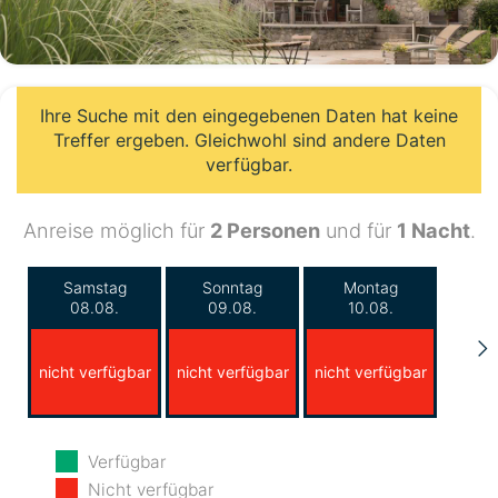
Ihre Suche mit den eingegebenen Daten hat keine
Treffer ergeben. Gleichwohl sind andere Daten
verfügbar.
Anreise möglich für
2 Personen
und für
1 Nacht
.
Samstag
Sonntag
Montag
08.08.
09.08.
10.08.
nicht verfügbar
nicht verfügbar
nicht verfügbar
Dienstag
Mittwoch
Donnerstag
Verfügbar
11.08.
12.08.
13.08.
Nicht verfügbar