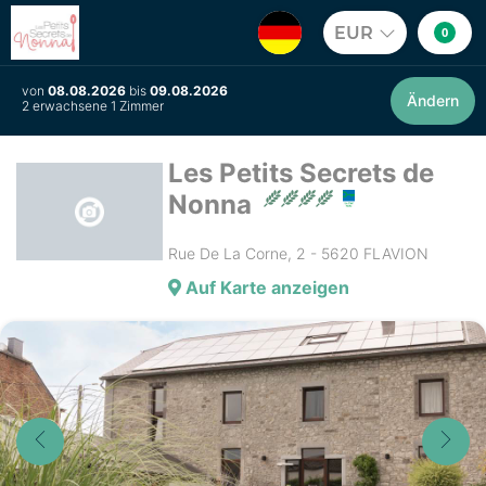
EUR
0
von
08.08.2026
bis
09.08.2026
Ändern
2 erwachsene 1 Zimmer
Les Petits Secrets de
Nonna
Rue De La Corne, 2 - 5620 FLAVION
Auf Karte anzeigen