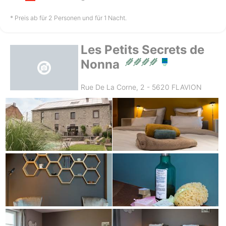
nicht verfügbar
nicht verfügbar
nicht verfügbar
* Preis ab für 2 Personen und für 1 Nacht.
Les Petits Secrets de
Freitag
14.08.
Nonna
Rue De La Corne, 2 - 5620 FLAVION
nicht verfügbar