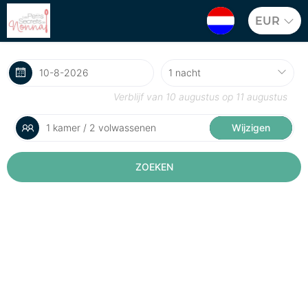
EUR
Verblijf van
10 augustus
op
11 augustus
1 kamer / 2 volwassenen
Wijzigen