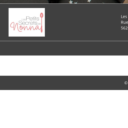
Les
Rue
562
©